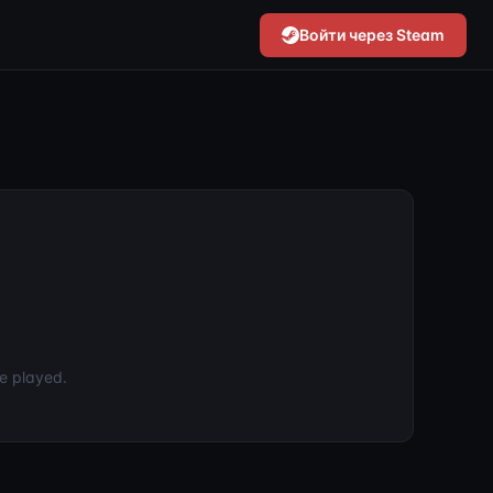
Войти через Steam
e played.